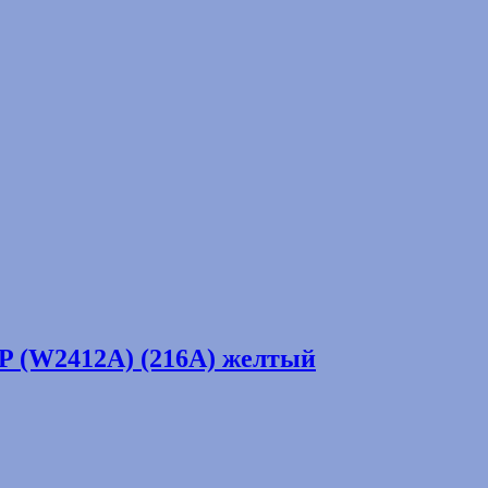
P (W2412A) (216A) желтый