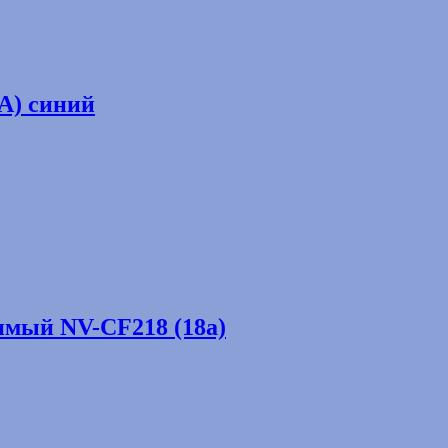
A) синий
имый NV-CF218 (18а)