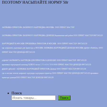
ПОЭТОМУ НАСЫПАЙТЕ НОРМУ 50г
ЗАПРАВКА ПРИНТЕРА ЛАЗЕРНОГО КАРТРИДЖА МОСКВА ООО ПРИНТ МАСТЕР
ЗАПРАВКА ПРИНТЕРА ЛАЗЕРНОГО КАРТРИДЖА ДОНЕЦК Ворошиловский район ООО ПРИНТ МАСТЕР 0997245120
КАРТРИДЖЕЙ В МОСКВЕ ПРОШИВКА ПРИНТЕРА В МОСКВЕ ООО ПРИНТ МАСТЕР 0997245120
где заправить картридж для принтера в МОСКВЕ ЗАПРАВКА КАРТРИДЖЕЙ ДОНЕЦК МОСКВА fghfdrf rfhnhbl;tq ООО
ПРИНТ МАСТЕР ДОНЕЦК 0997245120
pfghfdrf ЗАПРАВИТЬ КАРТРИДЖ ДЛЯ ПРИНТЕРА В ДОНЕЦКЕ ООО ПРИНТ МАСТЕР 0997245120
прошивка картриджей samsung XEROX xerox 1 2 3 4 5 6 7 8 9 ООО ПРИНТ МАСТЕР ДОНЕЦК 0997245120
ghjibdrf ghbynthf ЗАПРАВКА КАРТРИДЖЕЙ ПРИНТЕРА Донецк ООО ПРИНТ МАСТЕР 0997245120
где в москве можно заправит картридж картриджи принтер ООО ПРИНТ МАСТЕР ДОНЕЦК 0997245120 прошивка
принтера донецкООО ПРИНТ МАСТЕР ДОНЕЦК 0997245120
Поиск
Поиск