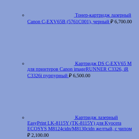
Тонер-картридж лазерный
Canon C-EXV65B (5761C001), черный
₽
6,700.00
Картридж DS C-EXV65 M
для принтеров Canon imageRUNNER C3326, iR
C3326i пурпурный
₽
6,500.00
Картридж лазерный
EasyPrint LK-8115Y (TK-8115Y) для Kyocera
ECOSYS M8124cidn/M8130cidn желтый, с чипом
₽
2,100.00