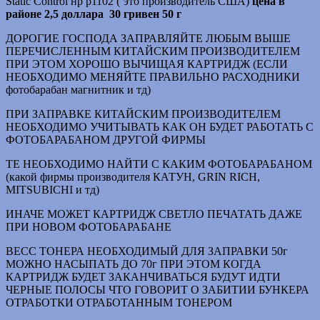
Static Control нр р1102 (‘это производитель США)
цена в
районе 2,5 доллара 30 гривен 50 г
ДОРОГИЕ ГОСПОДА ЗАПРАВЛЯЙТЕ ЛЮБЫМ ВЫШЕ
ПЕРЕЧИСЛЕННЫМ КИТАЙСКИМ ПРОИЗВОДИТЕЛЕМ
ПРИ ЭТОМ ХОРОШО ВЫЧИЩАЯ КАРТРИДЖ (ЕСЛИ
НЕОБХОДИМО МЕНЯЙТЕ ПРАВИЛЬНО РАСХОДНИКИ
фотобарабан магнитник и тд)
ПРИ ЗАПРАВКЕ КИТАЙСКИМ ПРОИЗВОДИТЕЛЕМ
НЕОБХОДИМО УЧИТЫВАТЬ КАК ОН БУДЕТ РАБОТАТЬ С
ФОТОБАРАБАНОМ ДРУГОЙ ФИРМЫ
ТЕ НЕОБХОДИМО НАЙТИ С КАКИМ ФОТОБАРАБАНОМ
(какой фирмы производителя КАТУН, GRIN RICH,
MITSUBICHI и тд)
ИНАЧЕ МОЖЕТ КАРТРИДЖ СВЕТЛО ПЕЧАТАТЬ ДАЖЕ
ПРИ НОВОМ ФОТОБАРАБАНЕ
ВЕСС ТОНЕРА НЕОБХОДИМЫЙ ДЛЯ ЗАПРАВКИ 50г
МОЖНО НАСЫПАТЬ ДО 70г ПРИ ЭТОМ КОГДА
КАРТРИДЖ БУДЕТ ЗАКАНЧИВАТЬСЯ БУДУТ ИДТИ
ЧЕРНЫЕ ПОЛОСЫ ЧТО ГОВОРИТ О ЗАБИТИИ БУНКЕРА
ОТРАБОТКИ ОТРАБОТАННЫМ ТОНЕРОМ