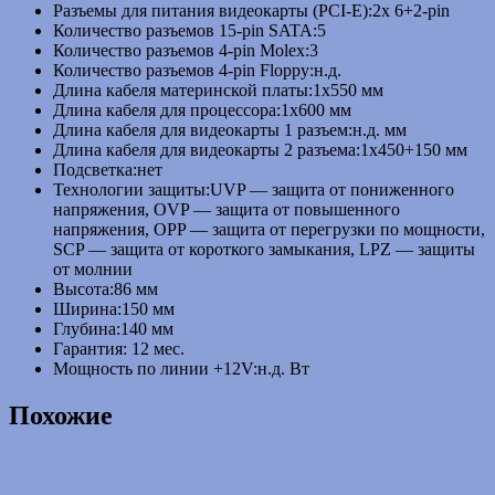
Разъемы для питания видеокарты (PCI-E):
2x 6+2-pin
Количество разъемов 15-pin SATA:
5
Количество разъемов 4-pin Molex:
3
Количество разъемов 4-pin Floppy:
н.д.
Длина кабеля материнской платы:
1х550 мм
Длина кабеля для процессора:
1х600 мм
Длина кабеля для видеокарты 1 разъем:
н.д. мм
Длина кабеля для видеокарты 2 разъема:
1х450+150 мм
Подсветка:
нет
Технологии защиты:
UVP — защита от пониженного
напряжения, OVP — защита от повышенного
напряжения, OPP — защита от перегрузки по мощности,
SCP — защита от короткого замыкания, LPZ — защиты
от молнии
Высота:
86 мм
Ширина:
150 мм
Глубина:
140 мм
Гарантия: 12
мес.
Мощность по линии +12V:
н.д. Вт
Похожие