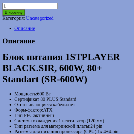
Количество
товара
В корзину
Блок
Категория:
Uncategorized
питания
1STPLAYER
Описание
BLACK.SIR,
600W,
Описание
80+
Standart
(SR-
Блок питания 1STPLAYER
600W)
BLACK.SIR, 600W, 80+
Standart (SR-600W)
Мощность:
600 Вт
Сертификат 80 PLUS:
Standard
Отстегивающиеся кабели:
нет
Форм-фактор:
ATX
Тип PFC:
активный
Система охлаждения:
1 вентилятор (120 мм)
Тип разъема для материнской платы:
24 pin
Разъемы для питания процессора (CPU):
1x 4+4-pin