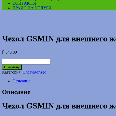
КОНТАКТЫ
ПРАЙС НА УСЛУГИ
Чехол GSMIN для внешнего ж
₽
540.00
Количество
товара
В корзину
Чехол
Категория:
Uncategorized
GSMIN
для
Описание
внешнего
жесткого
Описание
диска
HDD
и
Чехол GSMIN для внешнего же
SSD
(Синий)