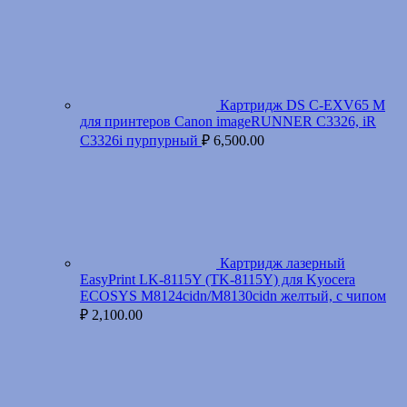
Картридж DS C-EXV65 M
для принтеров Canon imageRUNNER C3326, iR
C3326i пурпурный
₽
6,500.00
Картридж лазерный
EasyPrint LK-8115Y (TK-8115Y) для Kyocera
ECOSYS M8124cidn/M8130cidn желтый, с чипом
₽
2,100.00