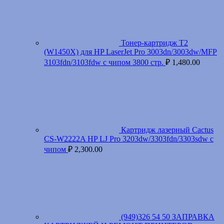
Тонер-картридж T2
(W1450X) для HP LaserJet Pro 3003dn/3003dw/MFP
3103fdn/3103fdw с чипом 3800 стр.
₽
1,480.00
Картридж лазерный Cactus
CS-W2222A HP LJ Pro 3203dw/3303fdn/3303sdw с
чипом
₽
2,300.00
(949)326 54 50 ЗАПРАВКА