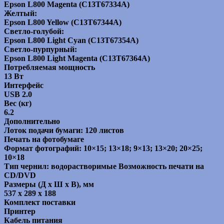
Epson L800 Magenta (C13T67334A)
Желтый:
Epson L800 Yellow (C13T67344A)
Светло-голубой:
Epson L800 Light Cyan (C13T67354A)
Светло-пурпурный:
Epson L800 Light Magenta (C13T67364A)
Потребляемая мощность
13 Вт
Интерфейс
USB 2.0
Вес (кг)
6.2
Дополнительно
Лоток подачи бумаги: 120 листов
Печать на фотобумаге
Формат фотографий: 10×15; 13×18; 9×13; 13×20; 20×25;
10×18
Тип чернил: водорастворимые Возможность печати на
CD/DVD
Размеры (Д х Ш х В), мм
537 x 289 x 188
Комплект поставки
Принтер
Кабель питания