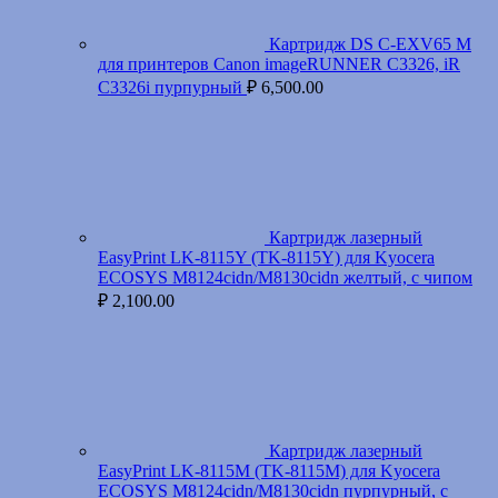
Картридж DS C-EXV65 M
для принтеров Canon imageRUNNER C3326, iR
C3326i пурпурный
₽
6,500.00
Картридж лазерный
EasyPrint LK-8115Y (TK-8115Y) для Kyocera
ECOSYS M8124cidn/M8130cidn желтый, с чипом
₽
2,100.00
Картридж лазерный
EasyPrint LK-8115M (TK-8115M) для Kyocera
ECOSYS M8124cidn/M8130cidn пурпурный, с