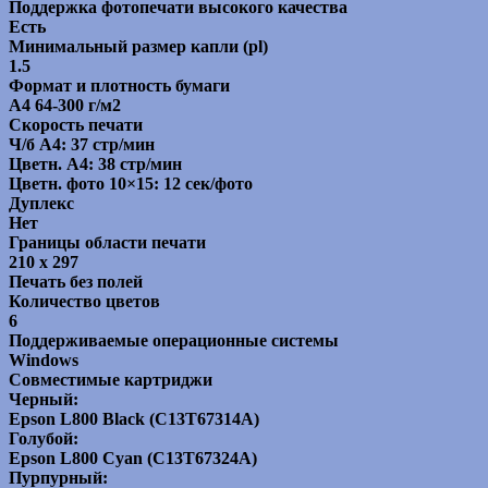
Поддержка фотопечати высокого качества
Есть
Минимальный размер капли (pl)
1.5
Формат и плотность бумаги
A4 64-300 г/м2
Скорость печати
Ч/б А4: 37 стр/мин
Цветн. А4: 38 стр/мин
Цветн. фото 10×15: 12 сек/фото
Дуплекс
Нет
Границы области печати
210 x 297
Печать без полей
Количество цветов
6
Поддерживаемые операционные системы
Windows
Совместимые картриджи
Черный:
Epson L800 Black (C13T67314A)
Голубой:
Epson L800 Cyan (C13T67324A)
Пурпурный: