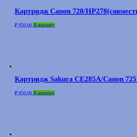
Картридж Canon 728/HP278(совмес
₽
850.00
В корзину
Картридж Sakura CE285A/Canon 725
₽
850.00
В корзину