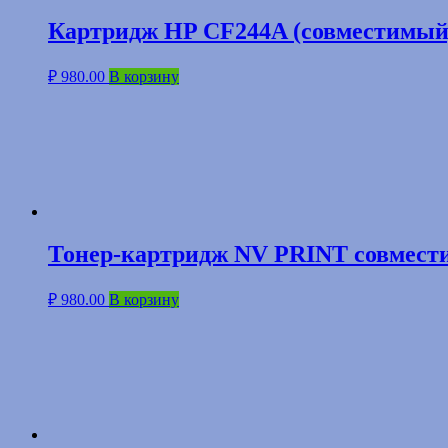
Картридж HP CF244A (совместимый
₽
980.00
В корзину
Тонер-картридж NV PRINT совмест
₽
980.00
В корзину