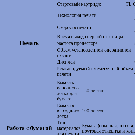
Стартовый картридж
TL-C
Технология печати
Скорость печати
Время выхода первой страницы
Печать
Частота процессора
Объем установленной оперативной
памяти
Дисплей
Рекомендуемый ежемесячный объем
печати
Ёмкость
основного
150 листов
лотка для
бумаги
Емкость
выходного
100 листов
лотка
Типы
Бумага (обычная, тонкая,
Работа с бумагой
материалов
почтовая открытка и кон
для печати