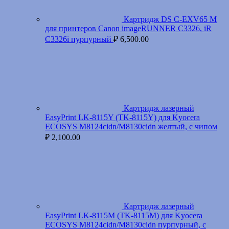
Картридж DS C-EXV65 M
для принтеров Canon imageRUNNER C3326, iR
C3326i пурпурный
₽
6,500.00
Картридж лазерный
EasyPrint LK-8115Y (TK-8115Y) для Kyocera
ECOSYS M8124cidn/M8130cidn желтый, с чипом
₽
2,100.00
Картридж лазерный
EasyPrint LK-8115M (TK-8115M) для Kyocera
ECOSYS M8124cidn/M8130cidn пурпурный, с