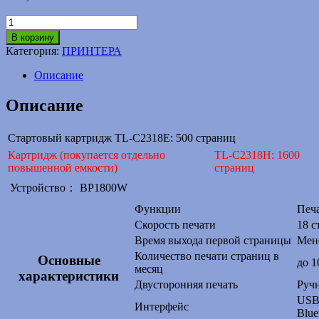
Количество
товара
В корзину
Принтер
Категория:
ПРИНТЕРА
Pantum
BP1800W
Описание
A4
Описание
Стартовый картридж
TL-C2318E: 500 страниц
Картридж (покупается отдельно
TL-C2318H: 1600
повышенной емкости)
страниц
Устройство：
BP1800W
Функции
Печ
Скорость печати
18 с
Время выхода первой страницы
Мене
Количество печати страниц в
Основные
до 1
месяц
характеристики
Двусторонняя печать
Руч
USB 
Интерфейс
Blue