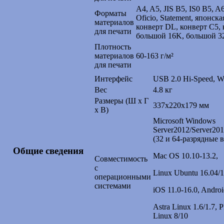
A4, A5, JIS B5, IS0 B5, A6,
Форматы
Oficio, Statement, японск
материалов
конверт DL, конверт C5, 
для печати
большой 16K, большой 3
Плотность
материалов
60-163 г/м²
для печати
Интерфейс
USB 2.0 Hi-Speed, Wi
Вес
4.8 кг
Размеры (Ш x Г
337x220x179 мм
x В)
Microsoft Windows
Server2012/Server201
(32 и 64-разрядные в
Общие сведения
Mac OS 10.10-13.2,
Совместимость
с
Linux Ubuntu 16.04/1
операционными
системами
iOS 11.0-16.0, Androi
Astra Linux 1.6/1.7,
Linux 8/10