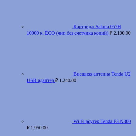
Картридж Sakura 057H
10000 к. ECO (чип без счетчика копий)
₽
2,100.00
Внешняя антенна Tenda U2
USB-адаптер
₽
1,240.00
Wi-Fi роутер Tenda F3 N300
₽
1,950.00