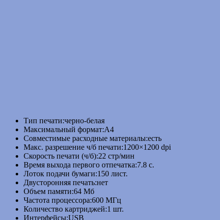
Тип печати:
черно-белая
Максимальный формат:
A4
Совместимые расходные материалы:
есть
Макc. разрешение ч/б печати:
1200×1200 dpi
Скорость печати (ч/б):
22 стр/мин
Время выхода первого отпечатка:
7.8 с.
Лоток подачи бумаги:
150 лист.
Двусторонняя печать:
нет
Объем памяти:
64 Мб
Частота процессора:
600 МГц
Количество картриджей:
1 шт.
Интерфейсы:
USB