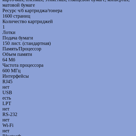
матовой бумаге
Ресурс ч/б картриджа/тонера
1600 страниц
Количество картриджей
1
Лотки
Подача бумаги
150 лист. (стандартная)
Память/Процессор
Объем памяти
64 Мб
Частота процессора
600 МГц
Интерфейсы
RJ45
нет
USB
есть
LPT
нет
RS-232
нет
Wi-Fi
нет