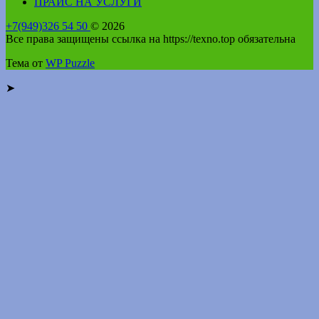
ПРАЙС НА УСЛУГИ
+7(949)326 54 50
© 2026
Все права защищены ссылка на https://texno.top обязательна
Тема от
WP Puzzle
➤