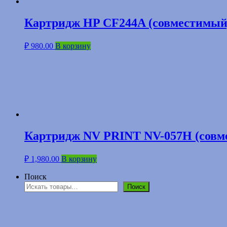
Картридж HP CF244A (совместимый
₽
980.00
В корзину
Картридж NV PRINT NV-057H (совм
₽
1,980.00
В корзину
Поиск
Поиск