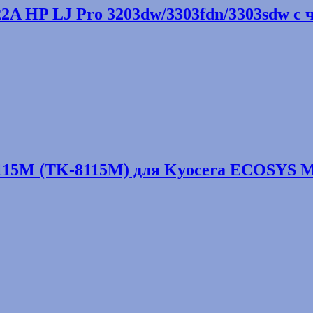
A HP LJ Pro 3203dw/3303fdn/3303sdw с 
115M (TK-8115M) для Kyocera ECOSYS M