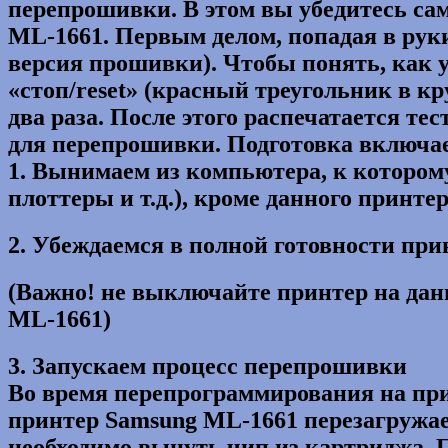
перепрошивки. В этом вы убедитесь сам
ML-1661. Первым делом, попадая в руки
версия прошивки). Чтобы понять, как 
«стоп/reset» (красный треугольник в к
два раза. После этого распечатается т
для перепрошивки. Подготовка включае
1. Вынимаем из компьютера, к котором
плоттеры и т.д.), кроме данного принте
2. Убеждаемся в полной готовности при
(Важно! не выключайте принтер на дан
ML-1661)
3. Запускаем процесс перепрошивки
Во время перепрограммирования на пр
принтер Samsung ML-1661 перезагружае
необходимо вынуть чип из картриджа. 