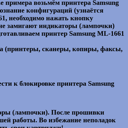
тве примера возьмём принтера Samsung
познание конфигураций (узнаётся
1, необходимо нажать кнопку
а не замигают индикаторы (лампочки)
одготавливаем принтер Samsung ML-1661
а (принтеры, сканеры, копиры, факсы,
ести к блокировке принтера Samsung
оры (лампочки). После прошивки
шей работы. Во избежание неполадок
ять свои картриджи!