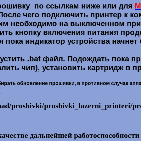
рошивку по ссылкам ниже или для
M
 После чего подключить принтер к к
жим необходимо на
выключенном
при
стить кнопку включения питания про
ся пока индикатор устройства начне
.
устить .bat файл. Подождать пока п
алить чип), установить картридж в п
бирать обновление прошивки, в противном случае апп
.
oad/proshivki/proshivki_lazerni_printeri/
 качестве дальнейшей работоспособности