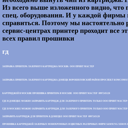
Из всего выше изложенного видно, что
спец. оборудования. И у каждой фирмы 
справиться. Поэтому мы настоятельно 
сервис-центрах принтер проходит все э
всех правил прошивки
гд
ЗАПРАВКА ПРИНТЕРА ЛАЗЕРНОГО КАРТРИДЖА МОСКВА ООО ПРИНТ МАСТЕР
ЗАПРАВКА ПРИНТЕРА ЛАЗЕРНОГО КАРТРИДЖА ДОНЕЦК ВОРОШИЛОВСКИЙ РАЙОН ПРОСПЕКТ КОМСОМОЛЬС
КАРТРИДЖЕЙ В МОСКВЕ ПРОШИВКА ПРИНТЕРА В МОСКВЕ ООО ПРИНТ МАСТЕР 0997245120
ГДЕ В ДОНЕЦКЕ МОЖНО ЗАПРАВИТЬ КАРТРИДЖ ДЛЯ ЛАЗЕРНОГО ПРИНТЕРА ТОЛЬКО ООО ПРИНТ МАСТЕР 0
ГДЕ В МОСКВЕЕ МОЖНО ЗАПРАВИТЬ КАРТРИДЖ ДЛЯ ЛАЗЕРНОГО ПРИНТЕРА ТОЛЬКО ООО ПРИНТ МАСТЕР 0
ЗАПРАВИТЬ КАРТРИДЖ ДЛЯ ПРИНТЕРА В ДОНЕЦКЕ ООО ПРИНТ МАСТЕР 0997245120
ПРОШИВКА КАРТРИДЖЕЙ ЛАЗЕРНЫХ МОНОХРОМНЫХ И ЦВЕТНЫХ РАЗЛИЧНЫХ ФИРМ SAMSUNG XEROX DELL 1 2 