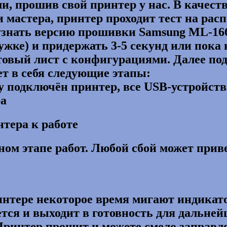
и, прошив свой принтер у нас. В качес
 мастера, принтер проходит тест на рас
узнать версию прошивки Samsung ML-166
ружке) и придержать 3-5 секунд или пок
естовый лист с конфигурациями. Далее п
т в себя следующие этапы:
у подключён принтер, все USB-устройств
ра
нтера к работе
ном этапе работ. Любой сбой может прив
интере некоторое время мигают индикат
тся и выходит в готовность для дальней
Принтер прошит и можете смело заправл