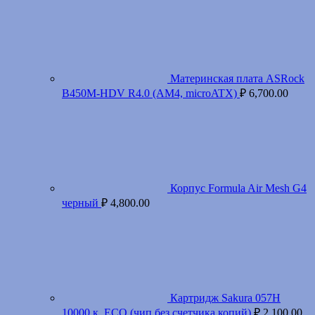
Материнская плата ASRock
B450M-HDV R4.0 (AM4, microATX)
₽
6,700.00
Корпус Formula Air Mesh G4
черный
₽
4,800.00
Картридж Sakura 057H
10000 к. ECO (чип без счетчика копий)
₽
2,100.00