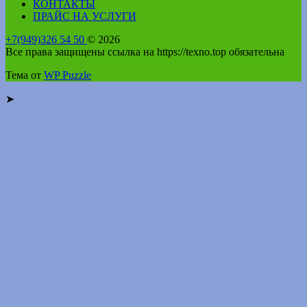
КОНТАКТЫ
ПРАЙС НА УСЛУГИ
+7(949)326 54 50
© 2026
Все права защищены ссылка на https://texno.top обязательна
Тема от
WP Puzzle
➤