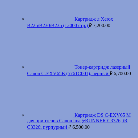
Картридж л Xerox
B225/B230/B235 (12000 стр.)
₽
7,200.00
Тонер-картридж лазерный
Canon C-EXV65B (5761C001), черный
₽
6,700.00
Картридж DS C-EXV65 M
для принтеров Canon imageRUNNER C3326, iR
C3326i пурпурный
₽
6,500.00