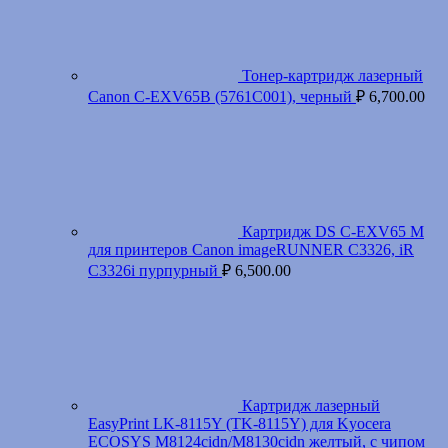
Тонер-картридж лазерный
Canon C-EXV65B (5761C001), черный
₽
6,700.00
Картридж DS C-EXV65 M
для принтеров Canon imageRUNNER C3326, iR
C3326i пурпурный
₽
6,500.00
Картридж лазерный
EasyPrint LK-8115Y (TK-8115Y) для Kyocera
ECOSYS M8124cidn/M8130cidn желтый, с чипом