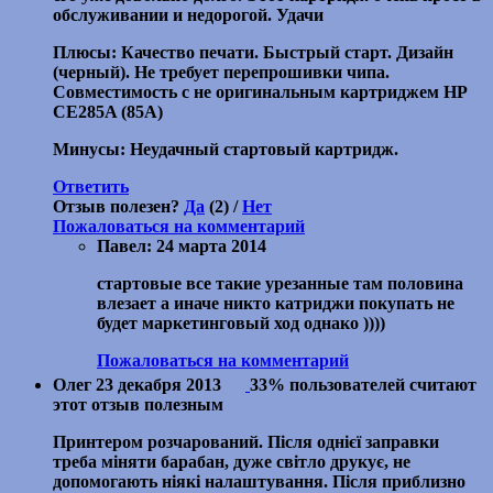
обслуживании и недорогой. Удачи
Плюсы: Качество печати. Быстрый старт. Дизайн
(черный). Не требует перепрошивки чипа.
Совместимость с не оригинальным картриджем HP
СЕ285A (85А)
Минусы: Неудачный стартовый картридж.
Ответить
Отзыв полезен?
Да
(2) /
Нет
Пожаловаться на комментарий
Павел:
24 марта 2014
стартовые все такие урезанные там половина
влезает а иначе никто катриджи покупать не
будет маркетинговый ход однако ))))
Пожаловаться на комментарий
Олег
23 декабря 2013
33% пользователей считают
этот отзыв полезным
Принтером розчарований. Після однієї заправки
треба міняти барабан, дуже світло друкує, не
допомогають ніякі налаштування. Після приблизно