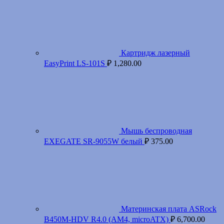
Картридж лазерный
EasyPrint LS-101S
₽
1,280.00
Мышь беспроводная
EXEGATE SR-9055W белый
₽
375.00
Материнская плата ASRock
B450M-HDV R4.0 (AM4, microATX)
₽
6,700.00