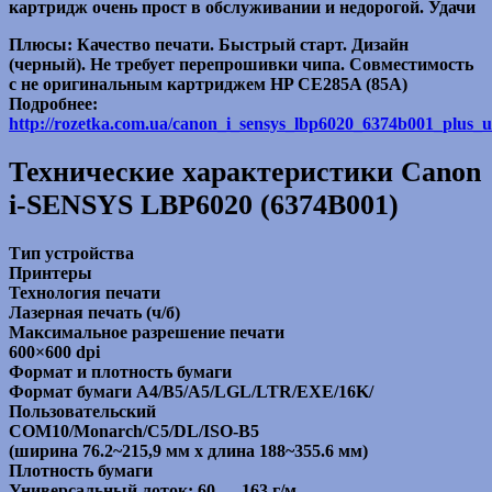
картридж очень прост в обслуживании и недорогой. Удачи
Плюсы: Качество печати. Быстрый старт. Дизайн
(черный). Не требует перепрошивки чипа. Совместимость
с не оригинальным картриджем HP СЕ285A (85А)
Подробнее:
http://rozetka.com.ua/canon_i_sensys_lbp6020_6374b001_plus_u
Технические характеристики Canon
i-SENSYS LBP6020 (6374B001)
Тип устройства
Принтеры
Технология печати
Лазерная печать (ч/б)
Максимальное разрешение печати
600×600 dpi
Формат и плотность бумаги
Формат бумаги A4/B5/A5/LGL/LTR/EXE/16K/
Пользовательский
COM10/Monarch/C5/DL/ISO-B5
(ширина 76.2~215,9 мм x длина 188~355.6 мм)
Плотность бумаги
Универсальный лоток: 60 — 163 г/м