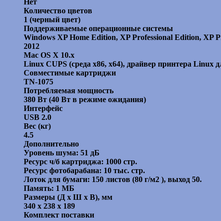
Нет
Количество цветов
1 (черный цвет)
Поддерживаемые операционные системы
Windows XP Home Edition, XP Professional Edition, XP Pro
2012
Mac OS X 10.x
Linux CUPS (среда x86, x64), драйвер принтера Linux 
Совместимые картриджи
TN-1075
Потребляемая мощность
380 Вт (40 Вт в режиме ожидания)
Интерфейс
USB 2.0
Вес (кг)
4.5
Дополнительно
Уровень шума: 51 дБ
Ресурс ч/б картриджа: 1000 стр.
Ресурс фотобарабана: 10 тыс. стр.
Лоток для бумаги: 150 листов (80 г/м2 ), выход 50.
Память: 1 МБ
Размеры (Д х Ш х В), мм
340 x 238 x 189
Комплект поставки